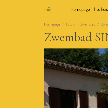
Homepage
Het huis
Homepage
Foto's
Zwembad
Zwe
Zwembad S