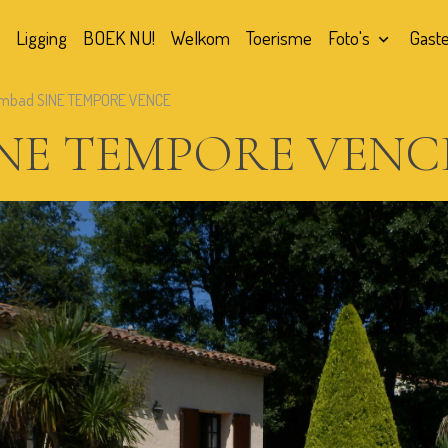
Ligging
BOEK NU!
Welkom
Toerisme
Foto's
Gast
mbad SINE TEMPORE VENCE
INE TEMPORE VENC