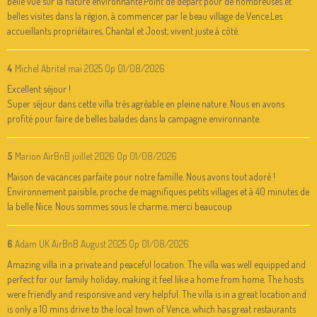
belle vue sur la nature environnante.Point de départ pour de nombreuses et
belles visites dans la région, à commencer par le beau village de Vence.Les
accueillants propriétaires, Chantal et Joost, vivent juste à côté.
4
Michel Abritel mai 2025
Op 01/08/2026
Excellent séjour !
Super séjour dans cette villa très agréable en pleine nature. Nous en avons
profité pour faire de belles balades dans la campagne environnante.
5
Marion AirBnB juillet 2026
Op 01/08/2026
Maison de vacances parfaite pour notre famille. Nous avons tout adoré !
Environnement paisible, proche de magnifiques petits villages et à 40 minutes de
la belle Nice. Nous sommes sous le charme, merci beaucoup
6
Adam UK AirBnB August 2025
Op 01/08/2026
Amazing villa in a private and peaceful location. The villa was well equipped and
perfect for our family holiday, making it feel like a home from home. The hosts
were friendly and responsive and very helpful. The villa is in a great location and
is only a 10 mins drive to the local town of Vence, which has great restaurants