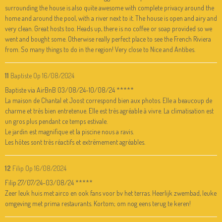
surrounding the house is also quite awesome with complete privacy around the
home and around the pool, with a river next to it. The house is open and airy and
very clean. Great hosts too. Heads up, there is no coffee or soap provided so we
went and bought some. Otherwise really perfect place to see the French Riviera
from. So many things to do in the region! Very close to Nice and Antibes.
11
Baptiste
Op 16/08/2024
Baptiste via AirBnB 03/08/24-10/08/24 *****
La maison de Chantal et Joost correspond bien aux photos. Elle a beaucoup de
charme et très bien entretenue. Elle est très agréable à vivre. La climatisation est
un gros plus pendant ce temps estivale.
Le jardin est magnifique et la piscine nous a ravis.
Les hôtes sont très réactifs et extrêmement agréables.
12
Filip
Op 16/08/2024
Filip 27/07/24-03/08/24 *****
Zeer leuk huis met airco en ook fans voor bv het terras. Heerlijk zwembad, leuke
omgeving met prima restaurants. Kortom; om nog eens terug te keren!