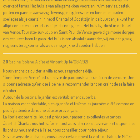
overkapt terras. Het huis is van alle gemakken voorzien; ruim servies, bestek,
potten en pannen aanwezig. Tevens genoeg leesvoer en binnen en buiten
spelletjes als je daar zin in hebt! Chantal of Joost zijn in de buurt en je kunt hen
altijd contacten als er iets is of je iets nodig hebt. Het huis ligt dicht in de buurt
van Vence, Tourette-sur-Loup en Saint Paul de Vence, geweldige mooie dorpjes
om een keer heen te gaan. Het huis is een absolute aanrader, wij zouden graag
nog eens terugkomen als we de mogelijkheid zouden hebben!
20
Sabine, Solane, Aloïse et Vincent
Op 14/08/2021
Nous venons de quitter la villa et nous regrettons déjà.
"Sine Tempore Vence" est un havre de paix posé dans un écrin de verdure. Une
si bonne adresse qu'on ose à peine la recommander tant on craint de se la faire
dérober.
Autour de la piscine, le jardin est véritablement superbe.
La maison est confortable, bien agencée et fraîche les journées d'été comme on
peu s'y attendre dans une bâtisse provençale.
La literie est parfaite. Tout est prévu pour passer d'excellentes vacances.
Joost et Chantal, nos hôtes, furent tout aussi discrets qu'avenants et disponibles.
Ils ont su nous mettre à l'aise, nous conseiller pour notre séjour.
Si vous avez de la chance, vous aurez certainement la visite de Pablo, le Maître