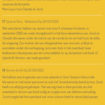
vacances de farniente.
Merci pour tout Chantal et Joost.
17
Carla en Nico - Nederland
Op 28/09/2022
Met veel plezier hebben wij, samen met onze 3 volwassen kinderen, in
september 2022 een week doorgebracht in het fijne vakantiehuis van Joost en
Chantal. We waren onder de indruk van de ruimte (in en om het huis), de stilte,
de omgeving. Een keuken die van alle gemakken was voorzien, ontbijt en
avondeten onder de overkapping, soms een duik in het zwembad, twee
badkamers, klaverjassen aan de ruime eettafel, lui op de banken met boek of
tijdschrift. Kortom: een week genieten!
18
Familie de Wit
Op 22/08/2022
We hebben enorm genoten van onze vakantie in Sine Tempore Vence villa.
We waren er met zeven personen en ook het 'bovenkamertje beviel prima. Joost
heeft ons altijd goed geholpen. 'Het was erg heet in deze periode, dus het
zwembad in de tuin was hard nodig en zorgde voor een lekkere verkoeling.
Joost zorgde dat het zwembad ook mooi schoon bleef en stond altijd paraat.