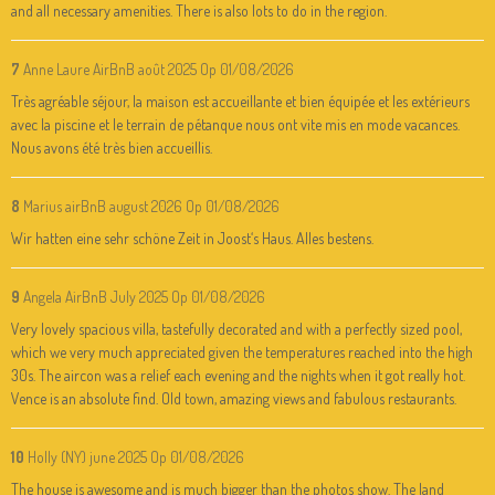
and all necessary amenities. There is also lots to do in the region.
7
Anne Laure AirBnB août 2025
Op 01/08/2026
Très agréable séjour, la maison est accueillante et bien équipée et les extérieurs
avec la piscine et le terrain de pétanque nous ont vite mis en mode vacances.
Nous avons été très bien accueillis.
8
Marius airBnB august 2026
Op 01/08/2026
Wir hatten eine sehr schöne Zeit in Joost‘s Haus. Alles bestens.
9
Angela AirBnB July 2025
Op 01/08/2026
Very lovely spacious villa, tastefully decorated and with a perfectly sized pool,
which we very much appreciated given the temperatures reached into the high
30s. The aircon was a relief each evening and the nights when it got really hot.
Vence is an absolute find. Old town, amazing views and fabulous restaurants.
10
Holly (NY) june 2025
Op 01/08/2026
The house is awesome and is much bigger than the photos show. The land