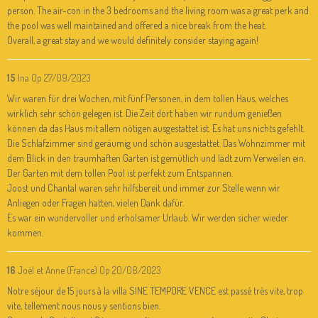
person. The air-con in the 3 bedrooms and the living room was a great perk and
the pool was well maintained and offered a nice break from the heat.
Overall, a great stay and we would definitely consider staying again!
15
Ina
Op 27/09/2023
Wir waren für drei Wochen, mit fünf Personen, in dem tollen Haus, welches
wirklich sehr schön gelegen ist. Die Zeit dort haben wir rundum genießen
können da das Haus mit allem nötigen ausgestattet ist. Es hat uns nichts gefehlt.
Die Schlafzimmer sind geräumig und schön ausgestattet. Das Wohnzimmer mit
dem Blick in den traumhaften Garten ist gemütlich und lädt zum Verweilen ein.
Der Garten mit dem tollen Pool ist perfekt zum Entspannen.
Joost und Chantal waren sehr hilfsbereit und immer zur Stelle wenn wir
Anliegen oder Fragen hatten, vielen Dank dafür.
Es war ein wundervoller und erholsamer Urlaub. Wir werden sicher wieder
kommen.
16
Joël et Anne (France)
Op 20/08/2023
Notre séjour de 15 jours à la villa SINE TEMPORE VENCE est passé très vite, trop
vite, tellement nous nous y sentions bien.