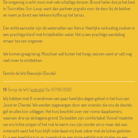
De omgeving is echt mooi met vele schattige dorpen. Brood halen doe je het best
in Tourrettes-Sur-Loup, want dan parkeer je gratis voor de deur bij de bakker
en neem je direct een lekkere koffie op het terras.
Een echte aanrader zijn de watervallen van Vence. Heerlijke verkoeling zoeken in
een prachtige kloof met kristalhelder water. Het is een prachtige wandeling
ernaar toe van ongeveer.
We komen graag terug. Misschien wel buiten het hoog-seizoen want er valt nog
veel meer te ontdekken.
Familie de Wit Reeuwijk (Gouda)
19
Sonja de Wit (
website
)
Op 07/06/2022
Wij hebben met 6 vriendinnen een paar heerlijke dagen gehad in het huis van
Joost en Chantal. We werden opgevangen door een vriendin die ons de sleutels
gaf en alles kon uitleggen. Het huis beschikt over vier ruime slaapkamers,
waarvan drie op de begane grond. De bedden zijn comfortabel. Vooraf maakten
we ons lichte zorgen of het niet te warm zou zijn zonder airco maar dat was
onterecht want het huis blijft inderdaad vrij koel, zeker met de luiken gesloten.
Er is een heerlijke tuin en zwembad en een grote eettafel met stoelen op een