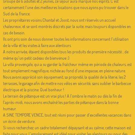
Groupe de 6 adultes et 2 jeunes, ce séjour aura marqué nos esprits. C'est
certainement l'une des meilleures locations que nous ayons pu trouver dans le
Sud de la France.
Les propriétaires voisins Chantal et Joost, nous ont réservés un accueil
chaleureux, et se sont montrés discrets par la suite, mais toujours disponibles en
cas de besoin.
Ils ont pris soin de nous donner toutes les informations concernant l'utilisation
de la villa et les visites à faire aux alentours.
A notre arrivée, étaient disponibles tous les produits de première nécessité ; de
même qu'un petit cadeau de bienvenue :)
La villa provençale, qui a su garder la fraîcheur même en période de chaleurs, est
tout simplement magnifique, nichée au fond d'une impasse, en pleine nature.
Nous avons apprécié son équipement, sa propreté, la qualité de la literie, les 2
terrasses, le garage afin de mettre nos vélos en sécurité, sans oublier le barbecue
électrique et la piscine. Quel bonheur !
Le terrain de pétanque est un vrai plus ! A l'ombre le matin ou dès la fin de
l'après-midi, nous avons enchaîné les parties de pétanque dans la bonne
humeur.
A SINE TEMPORE VENCE, tout est réuni pour passer d'excellentes vacances dans
un écrin de verdure.
Si vous recherchez un cadre totalement dépaysant et au calme, cette maison est
faite pour vous. L'emplacement est idéal pour visiter les alentours ou pour des