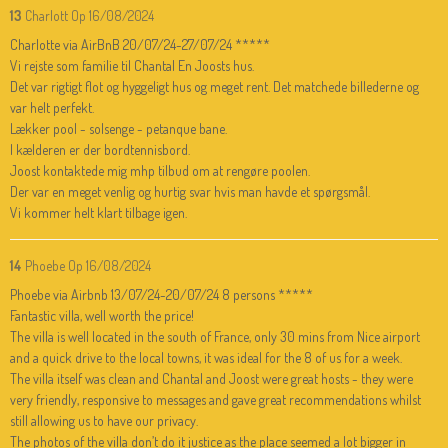
13
Charlott
Op 16/08/2024
Charlotte via AirBnB 20/07/24-27/07/24 *****
Vi rejste som familie til Chantal En Joosts hus.
Det var rigtigt flot og hyggeligt hus og meget rent. Det matchede billederne og
var helt perfekt.
Lækker pool - solsenge - petanque bane.
I kælderen er der bordtennisbord.
Joost kontaktede mig mhp tilbud om at rengøre poolen.
Der var en meget venlig og hurtig svar hvis man havde et spørgsmål.
Vi kommer helt klart tilbage igen.
14
Phoebe
Op 16/08/2024
Phoebe via Airbnb 13/07/24-20/07/24 8 persons *****
Fantastic villa, well worth the price!
The villa is well located in the south of France, only 30 mins from Nice airport
and a quick drive to the local towns, it was ideal for the 8 of us for a week.
The villa itself was clean and Chantal and Joost were great hosts - they were
very friendly, responsive to messages and gave great recommendations whilst
still allowing us to have our privacy.
The photos of the villa don’t do it justice as the place seemed a lot bigger in