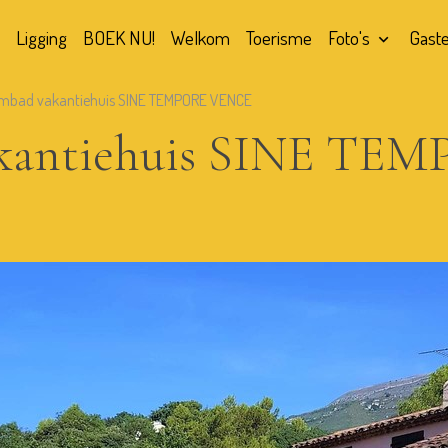
Ligging
BOEK NU!
Welkom
Toerisme
Foto's
Gast
mbad vakantiehuis SINE TEMPORE VENCE
kantiehuis SINE TE