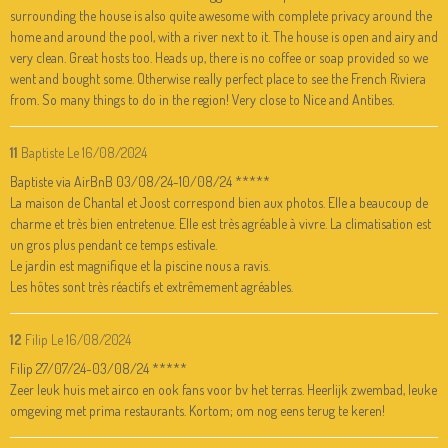
surrounding the house is also quite awesome with complete privacy around the
home and around the pool, with a river next to it. The house is open and airy and
very clean. Great hosts too. Heads up, there is no coffee or soap provided so we
went and bought some. Otherwise really perfect place to see the French Riviera
from. So many things to do in the region! Very close to Nice and Antibes.
11
Baptiste
Le 16/08/2024
Baptiste via AirBnB 03/08/24-10/08/24 *****
La maison de Chantal et Joost correspond bien aux photos. Elle a beaucoup de
charme et très bien entretenue. Elle est très agréable à vivre. La climatisation est
un gros plus pendant ce temps estivale.
Le jardin est magnifique et la piscine nous a ravis.
Les hôtes sont très réactifs et extrêmement agréables.
12
Filip
Le 16/08/2024
Filip 27/07/24-03/08/24 *****
Zeer leuk huis met airco en ook fans voor bv het terras. Heerlijk zwembad, leuke
omgeving met prima restaurants. Kortom; om nog eens terug te keren!