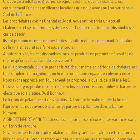
Groupe de 6 adultes et 2 jeunes, ce séjour aura marqué nos esprits. C'est
certainement l'une des meilleures locations que nous ayons pu trouver dans le
Sud de la France.
Les propriétaires voisins Chantal et Joost, nous ont réservés un accueil
chaleureux, et se sont montrés discrets par la suite, mais toujours disponibles en
cas de besoin.
Ils ont pris soin de nous donner toutes les informations concernant l'utilisation
de la villa et les visites à faire aux alentours.
A notre arrivée, étaient disponibles tous les produits de première nécessité ; de
même qu'un petit cadeau de bienvenue :)
La villa provençale, qui a su garder la fraîcheur même en période de chaleurs, est
tout simplement magnifique, nichée au fond d'une impasse, en pleine nature.
Nous avons apprécié son équipement, sa propreté, la qualité de la literie, les 2
terrasses, le garage afin de mettre nos vélos en sécurité, sans oublier le barbecue
électrique et la piscine. Quel bonheur !
Le terrain de pétanque est un vrai plus ! A l'ombre le matin ou dès la fin de
l'après-midi, nous avons enchaîné les parties de pétanque dans la bonne
humeur.
A SINE TEMPORE VENCE, tout est réuni pour passer d'excellentes vacances dans
un écrin de verdure.
Si vous recherchez un cadre totalement dépaysant et au calme, cette maison est
faite pour vous. L'emplacement est idéal pour visiter les alentours ou pour des