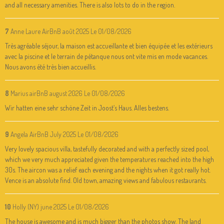
and all necessary amenities. There is also lots to do in the region.
7
Anne Laure AirBnB août 2025
Le 01/08/2026
Très agréable séjour, la maison est accueillante et bien équipée et les extérieurs
avec la piscine et le terrain de pétanque nous ont vite mis en mode vacances.
Nous avons été très bien accueillis.
8
Marius airBnB august 2026
Le 01/08/2026
Wir hatten eine sehr schöne Zeit in Joost‘s Haus. Alles bestens.
9
Angela AirBnB July 2025
Le 01/08/2026
Very lovely spacious villa, tastefully decorated and with a perfectly sized pool,
which we very much appreciated given the temperatures reached into the high
30s. The aircon was a relief each evening and the nights when it got really hot.
Vence is an absolute find. Old town, amazing views and fabulous restaurants.
10
Holly (NY) june 2025
Le 01/08/2026
The house is awesome and is much bigger than the photos show. The land