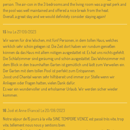
person. The air-con in the 3 bedrooms and the living room was a great perk and
the pool was well maintained and offered a nice break from the heat.
Overall, a great stay and we would definitely consider staying again!
15
Ina
Le 27/09/2023
Wir waren für drei Wochen, mit fünf Personen, in dem tollen Haus, welches
wirklich sehr schön gelegen ist. Die Zeit dort haben wir rundum genießen
können da das Haus mit allem nötigen ausgestattet ist. Es hat uns nichts gefehlt.
Die Schlafzimmer sind geräumig und schön ausgestattet. Das Wohnzimmer mit
dem Blick in den traumhaften Garten ist gemütlich und lädt zum Verweilen ein.
Der Garten mit dem tollen Pool ist perfekt zum Entspannen.
Joost und Chantal waren sehr hilfsbereit und immer zur Stelle wenn wir
Anliegen oder Fragen hatten, vielen Dank dafür.
Es war ein wundervoller und erholsamer Urlaub. Wir werden sicher wieder
kommen.
16
Joël et Anne (France)
Le 20/08/2023
Notre séjour de 15 jours à la villa SINE TEMPORE VENCE est passé très vite, trop
vite, tellement nous nous y sentions bien.