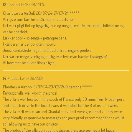
13
Charlott
Le 16/08/2024
Charlotte via AirBnB 20/07/24-27/07/24 *****
Vi rejste som familie til Chantal En Joosts hus.
Det var rigtigt flot og hyggeligt hus og meget rent. Det matchede billederne og
var helt perfekt.
Lækker pool - solsenge - petanque bane.
I kælderen er der bordtennisbord.
Joost kontaktede mig mhp tilbud om at rengøre poolen.
Der var en meget venlig og hurtig svar hvis man havde et spørgsmål.
Vi kommer helt klart tilbage igen.
14
Phoebe
Le 16/08/2024
Phoebe via Airbnb 13/07/24-20/07/24 8 persons *****
Fantastic villa, well worth the price!
The villa is well located in the south of France, only 30 mins from Nice airport
and a quick drive to the local towns, it was ideal for the 8 of us for a week.
The villa itself was clean and Chantal and Joost were great hosts - they were
very friendly, responsive to messages and gave great recommendations whilst
still allowing us to have our privacy.
The photos of the villa don’t do it justice as the place seemed a lot bigger in