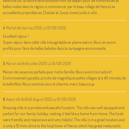
belle vue sur la nature environnante.Point de départ pour de nombreuses et
belles visites dans la région, à commencer par le beau village de Vence.Les
accueillants propriétaires, Chantal et Joost, vivent juste à côté.
4
Michel Abritel mai 2025
Le 01/08/2026
Excellent séjour !
Super séjour dans cette villa très agréable en pleine nature. Nous en avons
profité pour faire de belles balades dans la campagne environnante.
5
Marion AirBnB juillet 2026
Le 01/08/2026
Maison de vacances parfaite pour notre famille. Nous avons tout adoré !
Environnement paisible, proche de magnifiques petits villages et à 40 minutes de
la belle Nice. Nous sommes sous le charme, merci beaucoup
6
Adam UK AirBnB August 2025
Le 01/08/2026
Amazing villa in a private and peaceful location. The villa was well equipped and
perfect for our family holiday, making it feel like a home from home. The hosts
were friendly and responsive and very helpful. The villa is in a great location and
is only a 10 mins drive to the local town of Vence, which has great restaurants