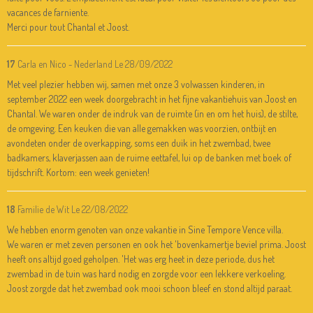
vacances de farniente.
Merci pour tout Chantal et Joost.
17
Carla en Nico - Nederland
Le 28/09/2022
Met veel plezier hebben wij, samen met onze 3 volwassen kinderen, in
september 2022 een week doorgebracht in het fijne vakantiehuis van Joost en
Chantal. We waren onder de indruk van de ruimte (in en om het huis), de stilte,
de omgeving. Een keuken die van alle gemakken was voorzien, ontbijt en
avondeten onder de overkapping, soms een duik in het zwembad, twee
badkamers, klaverjassen aan de ruime eettafel, lui op de banken met boek of
tijdschrift. Kortom: een week genieten!
18
Familie de Wit
Le 22/08/2022
We hebben enorm genoten van onze vakantie in Sine Tempore Vence villa.
We waren er met zeven personen en ook het 'bovenkamertje beviel prima. Joost
heeft ons altijd goed geholpen. 'Het was erg heet in deze periode, dus het
zwembad in de tuin was hard nodig en zorgde voor een lekkere verkoeling.
Joost zorgde dat het zwembad ook mooi schoon bleef en stond altijd paraat.