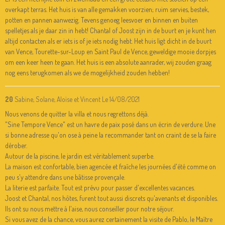
overkapt terras. Het huis is van alle gemakken voorzien; ruim servies, bestek,
potten en pannen aanwezig. Tevens genoeg leesvoer en binnen en buiten
spelletjes als je daar zin in hebt! Chantal of Joost zijn in de buurt en je kunt hen
altijd contacten als er iets is of je iets nodig hebt. Het huis ligt dicht in de buurt
van Vence, Tourette-sur-Loup en Saint Paul de Vence, geweldige mooie dorpjes
om een keer heen te gaan. Het huis is een absolute aanrader, wij zouden graag
nog eens terugkomen als we de mogelijkheid zouden hebben!
20
Sabine, Solane, Aloïse et Vincent
Le 14/08/2021
Nous venons de quitter la villa et nous regrettons déjà.
"Sine Tempore Vence" est un havre de paix posé dans un écrin de verdure. Une
si bonne adresse qu'on ose à peine la recommander tant on craint de se la faire
dérober.
Autour de la piscine, le jardin est véritablement superbe.
La maison est confortable, bien agencée et fraîche les journées d'été comme on
peu s'y attendre dans une bâtisse provençale.
La literie est parfaite. Tout est prévu pour passer d'excellentes vacances.
Joost et Chantal, nos hôtes, furent tout aussi discrets qu'avenants et disponibles.
Ils ont su nous mettre à l'aise, nous conseiller pour notre séjour.
Si vous avez de la chance, vous aurez certainement la visite de Pablo, le Maître