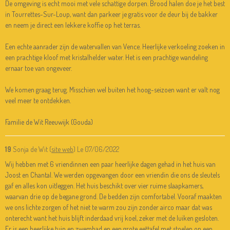
De omgeving is echt mooi met vele schattige dorpen. Brood halen doe je het best
in Tourrettes-Sur-Loup, want dan parkeer je gratis voor de deur bij de bakker
en neem je direct een lekkere koffie op het terras.
Een echte aanrader zijn de watervallen van Vence. Heerlijke verkoeling zoeken in
een prachtige kloof met kristalhelder water. Het is een prachtige wandeling
ernaar toe van ongeveer.
We komen graag terug. Misschien wel buiten het hoog-seizoen want er valt nog
veel meer te ontdekken.
Familie de Wit Reeuwijk (Gouda)
19
Sonja de Wit (
site web
)
Le 07/06/2022
Wij hebben met 6 vriendinnen een paar heerlijke dagen gehad in het huis van
Joost en Chantal. We werden opgevangen door een vriendin die ons de sleutels
gaf en alles kon uitleggen. Het huis beschikt over vier ruime slaapkamers,
waarvan drie op de begane grond. De bedden zijn comfortabel. Vooraf maakten
we ons lichte zorgen of het niet te warm zou zijn zonder airco maar dat was
onterecht want het huis blijft inderdaad vrij koel, zeker met de luiken gesloten.
Er is een heerlijke tuin en zwembad en een grote eettafel met stoelen op een