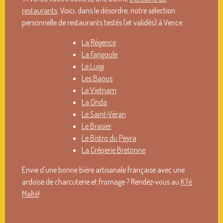
restaurants
. Voici, dans le désordre, notre sélection
personnelle de restaurants testés (et validés) à Vence:
La Régence
La Farigoule
Le Luigi
Les Baous
Le Vietnam
La Onda
Le Saint-Véran
Le Brasier
Le Bistro du Peyra
La Crêperie Bretonne
Envie d'une bonne bière artisanale française avec une
ardoise de charcuterie et fromage ? Rendez-vous au
K'fé
Malté
!