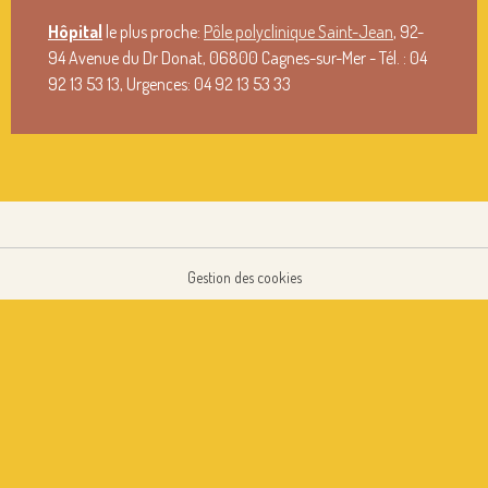
Hôpital
le plus proche:
Pôle polyclinique Saint-Jean
, 92-
94 Avenue du Dr Donat, 06800 Cagnes-sur-Mer - Tél. : 04
92 13 53 13, Urgences: 04 92 13 53 33
Gestion des cookies