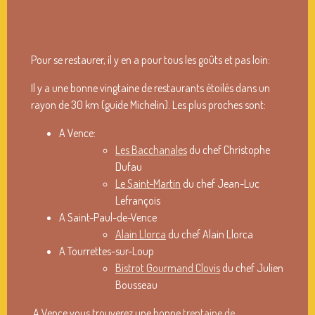
Pour se restaurer, il y en a pour tous les goûts et pas loin:
Il y a une bonne vingtaine de restaurants étoilés dans un
rayon de 30 km (guide Michelin). Les plus proches sont:
A Vence:
Les Bacchanales
du chef Christophe
Dufau
Le Saint-Martin
du chef Jean-Luc
Lefrançois
A Saint-Paul-de-Vence
Alain Llorca
du chef Alain Llorca
A Tourrettes-sur-Loup
Bistrot Gourmand Clovis
du chef Julien
Bousseau
A Vence vous trouverez une bonne
trentaine de