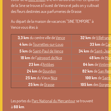
de la Sine se trouve à l'ouest de Vence et jadis on y cultivait
des fleurs destinées aux parfumeries de Grasse.
Au départ de la maison de vacances "SINE TEMPORE" à
Vence vous êtes à:
3,3 km
du centre ville de
Vence
32 km
de
Villefranc
4 km
de
Tourrettes-sur-Loup
33 km
de
Can
5 km
de
Saint-Paul de Vence
34 km
de
Saint-Jean
18 km
de l'
aéroport de Nice
48 km
de
Mon
23 km
d'
Antibes
64 km
de
Vintimil
24 km
de
Gourdon
82 km
de
San Re
25 km
du Vieux
Nice
100 km
de
Saint
25 km
de
Grasse
105 km
des
Gorges 
Les portes du
Parc National du Mercantour
se trouvent
à
60 km
.